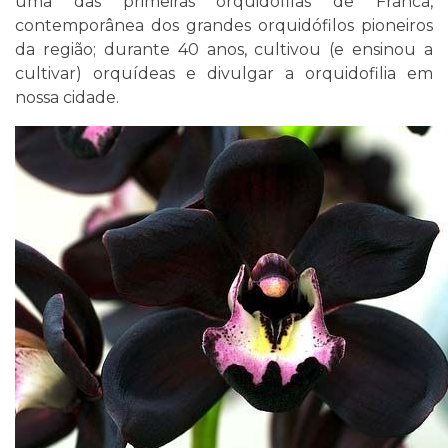
uma das primeiras orquidófilas de Franca,
contemporânea dos grandes orquidófilos pioneiros
da região; durante 40 anos, cultivou (e ensinou a
cultivar) orquídeas e divulgar a orquidofilia em
nossa cidade.