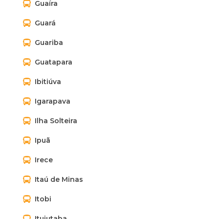
Guaíra
Guará
Guariba
Guatapara
Ibitiúva
Igarapava
Ilha Solteira
Ipuã
Irece
Itaú de Minas
Itobi
Ituiutaba