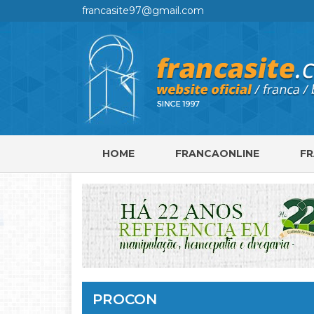
francasite97@gmail.com
HOME
FRANCAONLINE
F
PROCON