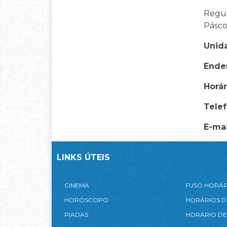
Regul
Pásco
Unid
Ende
Horá
Telef
E-mai
LINKS ÚTEIS
CINEMA
FUSO HORÁ
HORÓSCOPO
HORÁRIOS D
PIADAS
HORÁRIO DE