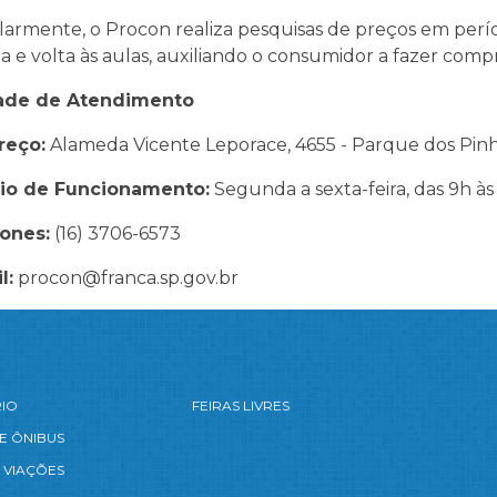
armente, o Procon realiza pesquisas de preços em perí
a e volta às aulas, auxiliando o consumidor a fazer comp
ade de Atendimento
reço:
Alameda Vicente Leporace, 4655 - Parque dos Pinha
rio de Funcionamento:
Segunda a sexta-feira, das 9h às
ones:
(16) 3706-6573
l:
procon@franca.sp.gov.br
RIO
FEIRAS LIVRES
E ÔNIBUS
 VIAÇÕES