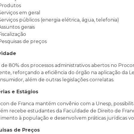
Produtos
Serviços em geral
Serviços públicos (energia elétrica, água, telefonia)
Assuntos gerais
Fiscalização
Pesquisas de preços
vidade
 de 80% dos processos administrativos abertos no Procon
ente, reforçando a eficiência do órgão na aplicação da L
nsumidor, além de outras legislações correlatas.
rias e Estágios
con de Franca mantém convênio com a Unesp, possibilita
m recebe estudantes da Faculdade de Direito de Franc
imento à população e desenvolvem práticas jurídicas vol
uisas de Preços