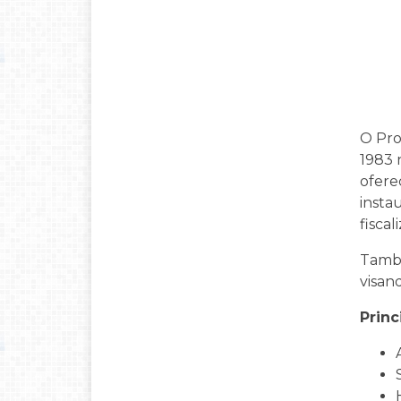
O Pro
1983 
ofere
insta
fisca
També
visan
Princ