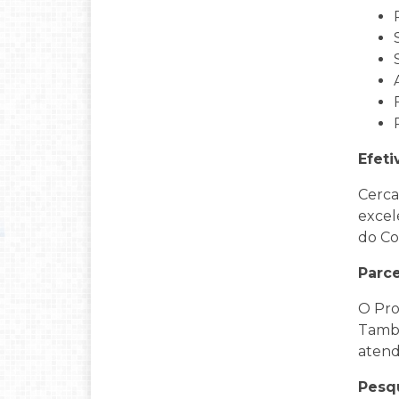
Efeti
Cerca
excel
do Co
Parce
O Pro
També
atend
Pesq