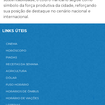
símbolo da força produtiva da cidade, reforçando
sua posição de destaque no cenário nacional e
internacional.
LINKS ÚTEIS
CINEMA
HORÓSCOPO
PIADAS
RECEITAS DA SEMANA
AGRICULTURA
DÓLAR
FUSO HORÁRIO
HORÁRIOS DE ÔNIBUS
HORÁRIO DE VIAÇÕES
LOTERIAS