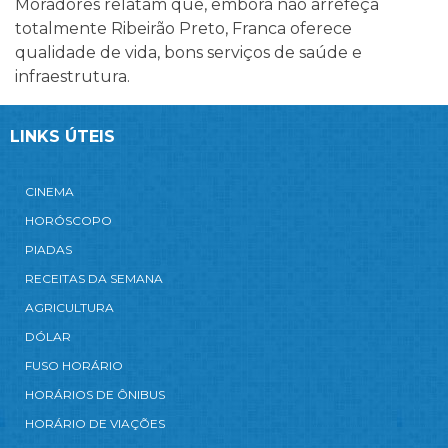
Moradores relatam que, embora não arrefeça
totalmente Ribeirão Preto, Franca oferece
qualidade de vida, bons serviços de saúde e
infraestrutura.
LINKS ÚTEIS
CINEMA
HORÓSCOPO
PIADAS
RECEITAS DA SEMANA
AGRICULTURA
DÓLAR
FUSO HORÁRIO
HORÁRIOS DE ÔNIBUS
HORÁRIO DE VIAÇÕES